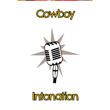
Cowboy
Intonation